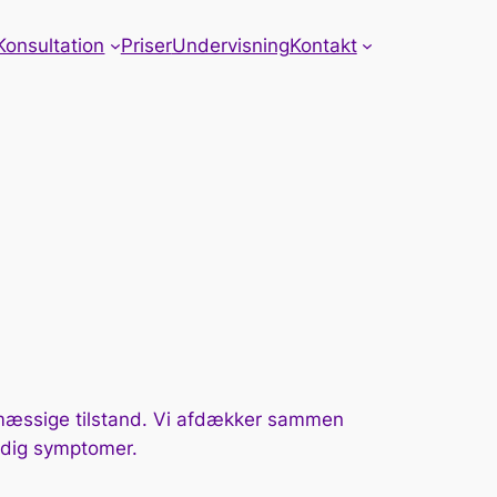
Konsultation
Priser
Undervisning
Kontakt
smæssige tilstand. Vi afdækker sammen
r dig symptomer.