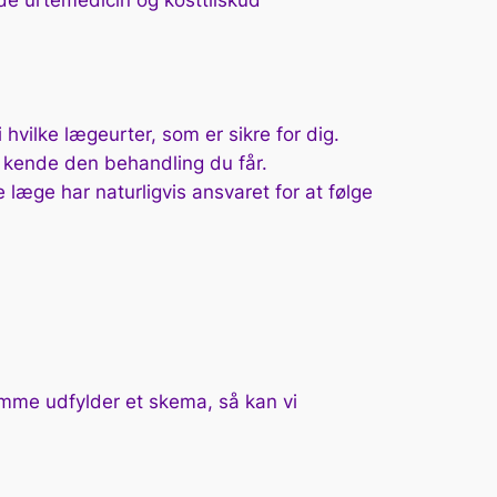
de urtemedicin og kosttilskud
hvilke lægeurter, som er sikre for dig.
t kende den behandling du får.
æge har naturligvis ansvaret for at følge
jemme udfylder et skema, så kan vi