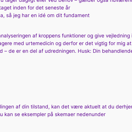
 du tager dagligt eller ved behov – gælder også nuværen
taget inden for det seneste år
a, så jeg har en idé om dit fundament
nalyseringen af kroppens funktioner og give vejledning i 
agere med urtemedicin og derfor er det vigtig for mig a
 – de er en del af udredningen. Husk: Din behandlende l
lingen af din tilstand, kan det være aktuelt at du derh
Du kan se eksempler på skemaer nedenunder