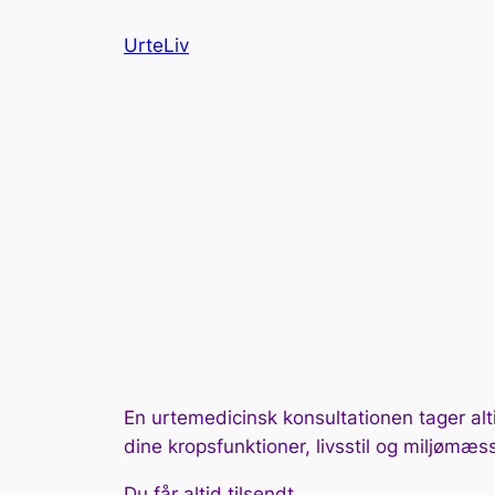
Spring
UrteLiv
til
indhold
En urtemedicinsk konsultationen tager a
dine kropsfunktioner, livsstil og miljømæss
Du får altid tilsendt