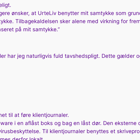
ligt.
ængere ønsker, at UrteLiv benytter mit samtykke som gru
ykke. Tilbagekaldelsen sker alene med virkning for fremt
aseret på mit samtykke.”
 har jeg naturligvis fuld tavshedspligt. Dette gælder og
et til at føre klientjournaler.
ware i en aflåst boks og bag en låst dør. Den eksterne 
rusbeskyttelse. Til klientjournaler benyttes et skrivepr
mmes derfor lokalt.