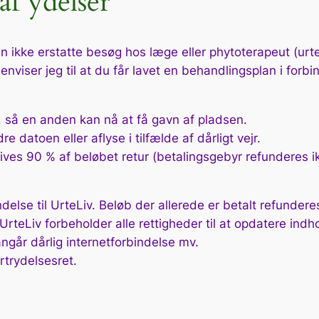
af ydelser
an ikke erstatte besøg hos læge eller phytoterapeut (ur
enviser jeg til at du får lavet en behandlingsplan i forbi
t, så en anden kan nå at få gavn af pladsen.
 datoen eller aflyse i tilfælde af dårligt vejr.
ves 90 % af beløbet retur (betalingsgebyr refunderes ik
lse til UrteLiv. Beløb der allerede er betalt refunderes
UrteLiv forbeholder alle rettigheder til at opdatere indh
ngår dårlig internetforbindelse mv.
rtrydelsesret.