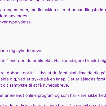
 arrangementer, medlemsklub eller et behandlingsforløb
 data anvendes.
 hver type ydelse.
sende dig nyhedsbrevet.
ster” end den du er tilmeldt. Har du tidligere tilmeldt di
være ”dobbelt opt in” – dvs at du først skal tilmelde dig 
elde dig, ved at trykke på en knap. Det er således først n
 dit samtykke til at få nyhedsbreve.
et anerkendt online program og som har klare sikkerhe
 – der er links i hvert nyhedsbrev. Din e-mail og dit na