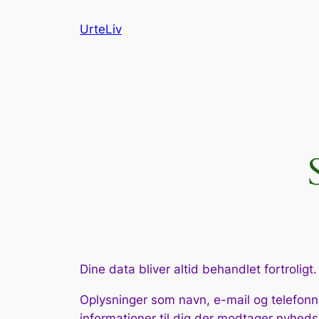
Spring
UrteLiv
til
indhold
Dine data bliver altid behandlet fortroligt.
Oplysninger som navn, e-mail og telefonnu
informationer til dig der modtager nyhed