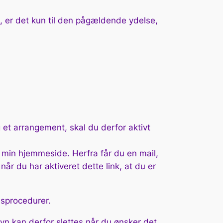
, er det kun til den pågældende ydelse,
g et arrangement, skal du derfor aktivt
på min hjemmeside. Herfra får du en mail,
år du har aktiveret dette link, at du er
dsprocedurer.
vn kan derfor slettes når du ønsker det.