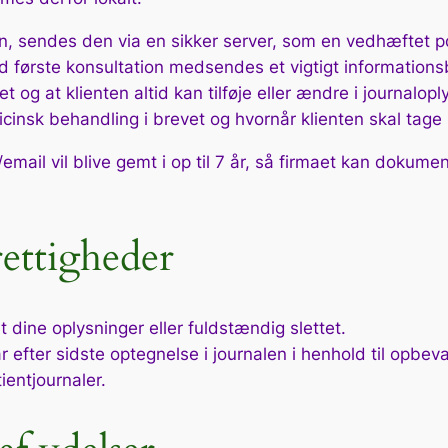
, sendes den via en sikker server, som en vedhæftet pdff
 første konsultation medsendes et vigtigt informationsb
ttet og at klienten altid kan tilføje eller ændre i journal
nsk behandling i brevet og hvornår klienten skal tage k
ail vil blive gemt i op til 7 år, så firmaet kan dokume
ettigheder
dine oplysninger eller fuldstændig slettet.
år efter sidste optegnelse i journalen i henhold til opbe
entjournaler.