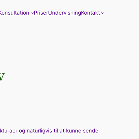
Konsultation
Priser
Undervisning
Kontakt
v
turaer og naturligvis til at kunne sende