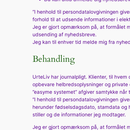
”
I henhold til persondatalovgivningen give
forhold til at udsende informationer i ele
Jeg er gjort opmærksom på, at formålet me
udsending af nyhedsbreve.
Jeg kan til enhver tid melde mig fra nyhe
Behandling
UrteLiv har journalpligt. Klienter, til hv
opbevare helbredsoplysninger og private da
”easyme systemet” afgiver samtykke når ti
”
I henhold til persondatalovgivningen giv
herunder fødselsdagsdato, stamdata og h
stiller og de informationer jeg modtager.
Jeg er gjort opmærksom på, at formålet m