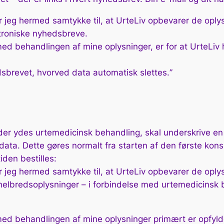
r jeg hermed samtykke til, at UrteLiv opbevarer de oply
ktroniske nyhedsbreve.
d behandlingen af mine oplysninger, er for at UrteLiv ha
dsbrevet, hvorved data automatisk slettes.
”
em der ydes urtemedicinsk behandling, skal underskrive e
ta. Dette gøres normalt fra starten af den første konsul
den bestilles:
er jeg hermed samtykke til, at UrteLiv opbevarer de oply
elbredsoplysninger – i forbindelse med urtemedicinsk
ed behandlingen af mine oplysninger primært er opfyldel