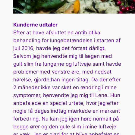
Kunderne udtaler
Efter at have afsluttet en antibiotika
behandling for lungebetændelse i starten af
juli 2016, havde jeg det fortsat dårligt.
Selvom jeg henvendte mig til lægen med
gult slim fra lungerne og luftveje samt havde
problemer med venstre øre, med nedsat
hørelse, gjorde han ingen tiltag. Da der efter
2 måneder ikke var sket en ændring i mine
symptomer, henvendte jeg mig til Lene. Hun
anbefalede en speciel urtete, hvor jeg efter
nogle få dages indtag mærkede en markant
forbedring. Nu kan jeg igen høre normalt på
begge ører og den gule slim i mine luftveje
er væk. Jeg er glad for at blive anbefalet en