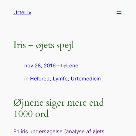
Spring
UrteLiv
til
indhold
Iris – øjets spejl
nov 28, 2016
—
Lene
by
in
Helbred
, 
Lymfe
, 
Urtemedicin
Øjnene siger mere end
1000 ord
En iris undersøgelse (analyse af øjets