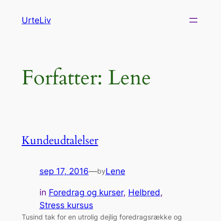
Spring
UrteLiv
til
indhold
Forfatter:
Lene
Kundeudtalelser
sep 17, 2016
—
Lene
by
in
Foredrag og kurser
, 
Helbred
, 
Stress kursus
Tusind tak for en utrolig dejlig foredragsrække og