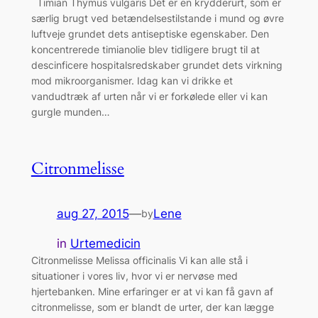
Timian Thymus vulgaris Det er en krydderurt, som er
særlig brugt ved betændelsestilstande i mund og øvre
luftveje grundet dets antiseptiske egenskaber. Den
koncentrerede timianolie blev tidligere brugt til at
descinficere hospitalsredskaber grundet dets virkning
mod mikroorganismer. Idag kan vi drikke et
vandudtræk af urten når vi er forkølede eller vi kan
gurgle munden…
Citronmelisse
aug 27, 2015
—
Lene
by
in
Urtemedicin
Citronmelisse Melissa officinalis Vi kan alle stå i
situationer i vores liv, hvor vi er nervøse med
hjertebanken. Mine erfaringer er at vi kan få gavn af
citronmelisse, som er blandt de urter, der kan lægge